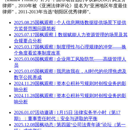
律师”，2010年被《亚洲法律评论》提名为“亚洲地区年度最佳
律师”，2011-2013年当选“朝阳区优秀律师”。
2025.08.25
国枫观察 | 个人信息网络数据提供场景下提供
方监督范围问题简析
2025.07.17
国枫观察丨数据赋能人力资源管理的场景及其
合规要点分析
2025.03.17
国枫观察 | 制度理性与心理规律的冲突——换
个角度看监事制度改革
2025.03.06
国枫观察 | 企业用工风险防范——高级管理人
员
2025.03.05
国枫观察 | 我思故我在，AI时代的伦理焦虑及
数字公民养成
2024.11.29
国枫观察 | 资本公积补亏规则对创投业务的影
响分析
2024.11.28
国枫观察 | 资本公积补亏规则对创投业务的影
响分析
2026.01.07
活动邀请 | 1月15日 法律实务半小时（第17
期）：董事责任时代：安全与进取的平衡
2025.12.08
国枫动态 | 第四届“公司法青年谈”论坛（第一