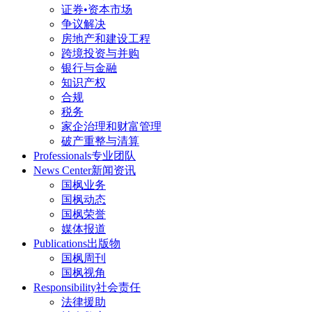
证券•资本市场
争议解决
房地产和建设工程
跨境投资与并购
银行与金融
知识产权
合规
税务
家企治理和财富管理
破产重整与清算
Professionals
专业团队
News Center
新闻资讯
国枫业务
国枫动态
国枫荣誉
媒体报道
Publications
出版物
国枫周刊
国枫视角
Responsibility
社会责任
法律援助